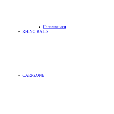
Напальчники
RHINO BAITS
CARPZONE