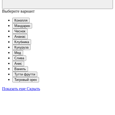
Выберите вариант
Конопля
Мандарин
Чеснок
Ананас
Клубника
Кукуруза
Мед
Слива
Анис
Ваниль
Тутти фрутти
Тигровый орех
Показать еще
Скрыть