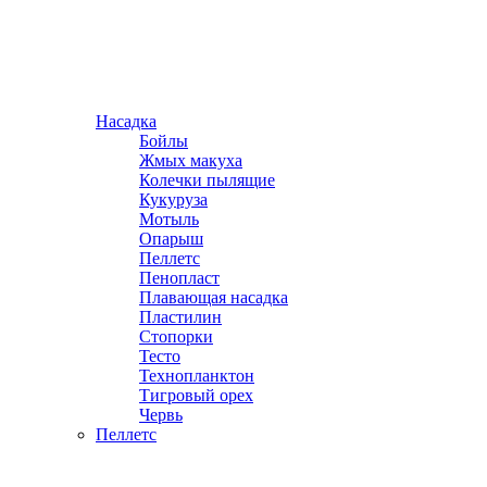
Насадка
Бойлы
Жмых макуха
Колечки пылящие
Кукуруза
Мотыль
Опарыш
Пеллетс
Пенопласт
Плавающая насадка
Пластилин
Стопорки
Тесто
Технопланктон
Тигровый орех
Червь
Пеллетс