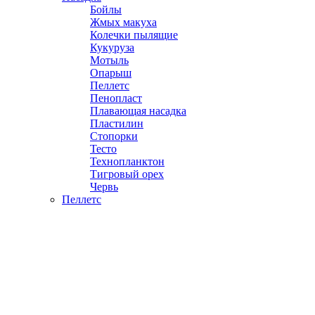
Бойлы
Жмых макуха
Колечки пылящие
Кукуруза
Мотыль
Опарыш
Пеллетс
Пенопласт
Плавающая насадка
Пластилин
Стопорки
Тесто
Технопланктон
Тигровый орех
Червь
Пеллетс