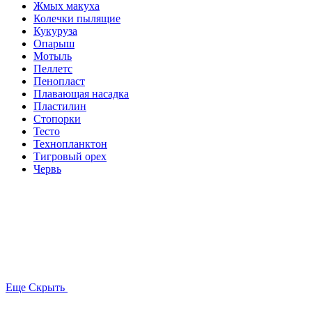
Жмых макуха
Колечки пылящие
Кукуруза
Опарыш
Мотыль
Пеллетс
Пенопласт
Плавающая насадка
Пластилин
Стопорки
Тесто
Технопланктон
Тигровый орех
Червь
Еще
Скрыть