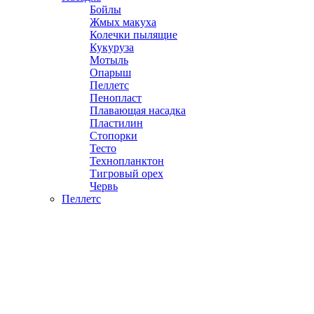
Бойлы
Жмых макуха
Колечки пылящие
Кукуруза
Мотыль
Опарыш
Пеллетс
Пенопласт
Плавающая насадка
Пластилин
Стопорки
Тесто
Технопланктон
Тигровый орех
Червь
Пеллетс