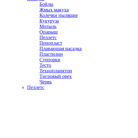
Бойлы
Жмых макуха
Колечки пылящие
Кукуруза
Мотыль
Опарыш
Пеллетс
Пенопласт
Плавающая насадка
Пластилин
Стопорки
Тесто
Технопланктон
Тигровый орех
Червь
Пеллетс