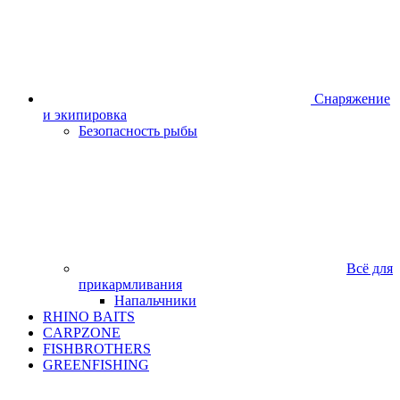
Снаряжение
и экипировка
Безопасность рыбы
Всё для
прикармливания
Напальчники
RHINO BAITS
CARPZONE
FISHBROTHERS
GREENFISHING