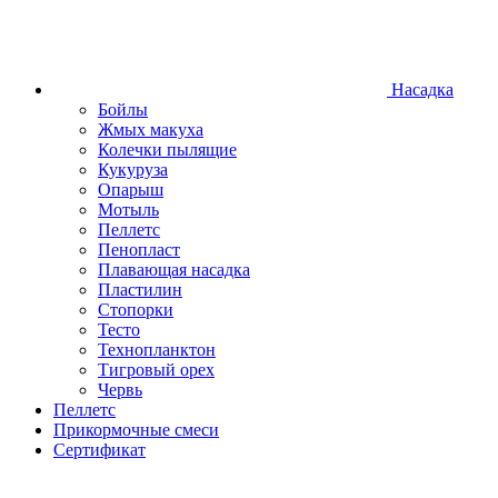
Насадка
Бойлы
Жмых макуха
Колечки пылящие
Кукуруза
Опарыш
Мотыль
Пеллетс
Пенопласт
Плавающая насадка
Пластилин
Стопорки
Тесто
Технопланктон
Тигровый орех
Червь
Пеллетс
Прикормочные смеси
Сертификат