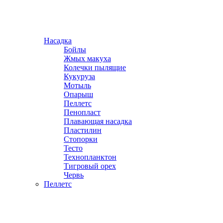
Насадка
Бойлы
Жмых макуха
Колечки пылящие
Кукуруза
Мотыль
Опарыш
Пеллетс
Пенопласт
Плавающая насадка
Пластилин
Стопорки
Тесто
Технопланктон
Тигровый орех
Червь
Пеллетс