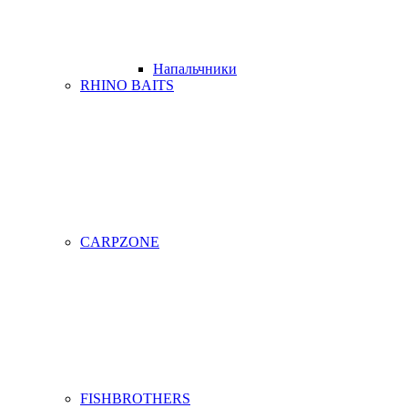
Напальчники
RHINO BAITS
CARPZONE
FISHBROTHERS