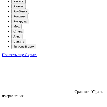
Чеснок
Ананас
Клубника
Конопля
Кукуруза
Мед
Слива
Анис
Ваниль
Тигровый орех
Показать еще
Скрыть
Cравнить
Убрать
из сравнения