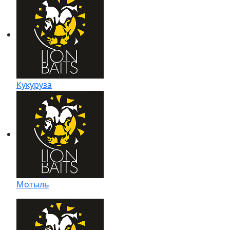
Кукуруза
Мотыль