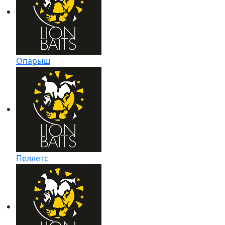
Опарыш
Пеллетс