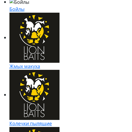
Бойлы
Жмых макуха
Колечки пылящие