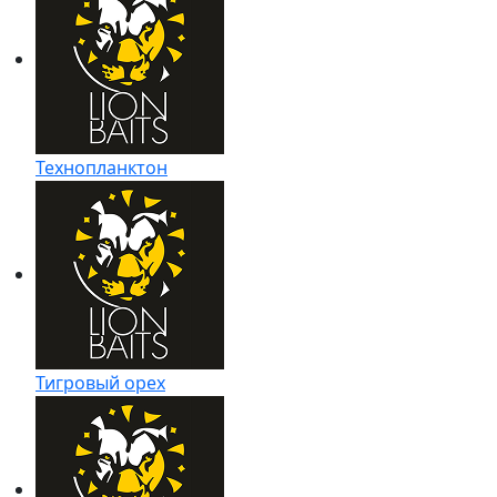
Технопланктон
Тигровый орех