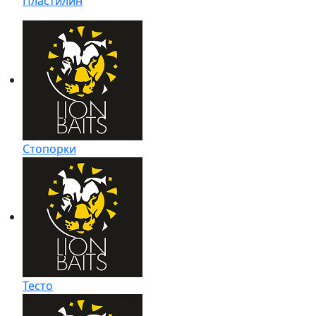
Пластилин
Стопорки
Тесто