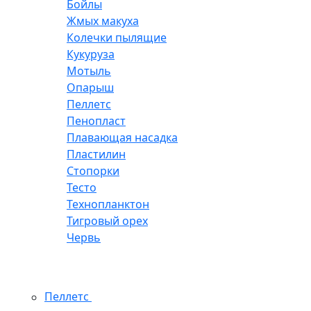
Бойлы
Жмых макуха
Колечки пылящие
Кукуруза
Мотыль
Опарыш
Пеллетс
Пенопласт
Плавающая насадка
Пластилин
Стопорки
Тесто
Технопланктон
Тигровый орех
Червь
Пеллетс