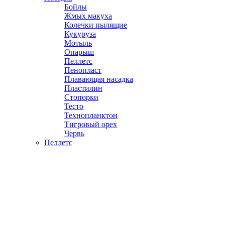
Бойлы
Жмых макуха
Колечки пылящие
Кукуруза
Мотыль
Опарыш
Пеллетс
Пенопласт
Плавающая насадка
Пластилин
Стопорки
Тесто
Технопланктон
Тигровый орех
Червь
Пеллетс