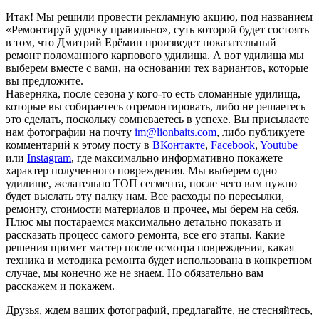
Итак! Мы решили провести рекламную акцию, под названием
«Ремонтируй удочку правильно», суть которой будет состоять
в том, что Дмитрий Ерёмин произведет показательный
ремонт поломанного карпового удилища. А вот удилища мы
выберем вместе с вами, на основании тех вариантов, которые
вы предложите.
Наверняка, после сезона у кого-то есть сломанные удилища,
которые вы собираетесь отремонтировать, либо не решаетесь
это сделать, поскольку сомневаетесь в успехе. Вы присылаете
нам фотографии на почту
im@lionbaits.com
, либо публикуете
комментарий к этому посту в
ВКонтакте
,
Facebook
,
Youtube
или
Instagram
, где максимально информативно покажете
характер полученного повреждения. Мы выберем одно
удилище, желательно ТОП сегмента, после чего вам нужно
будет выслать эту палку нам. Все расходы по пересылки,
ремонту, стоимости материалов и прочее, мы берем на себя.
Плюс мы постараемся максимально детально показать и
рассказать процесс самого ремонта, все его этапы. Какие
решения примет мастер после осмотра повреждения, какая
техника и методика ремонта будет использована в конкретном
случае, мы конечно же не знаем. Но обязательно вам
расскажем и покажем.
Друзья, ждем ваших фотографий, предлагайте, не стесняйтесь,