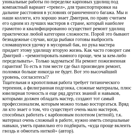
уникальные работы по переделке карповых удилищ под
компактный вариант «тревел», для транспортировки на
дальние расстояния в условиях ограниченного багажа. Мы и
наши коллеги, кто хорошо знает Дмитрия, по праву считаем
его одним из лучших мастеров в стране, который наиболее
грамотно и квалифицированно осуществит ремонт удилищ
практически любой категории сложности. Порой это бывают
безнадежные случаи, когда рыбаки готовы выбросить
сломавшуюся удочку в мусорный бак, но рука мастера
придает этому удилищу вторую жизнь. Как часто говорит сам
Дмитрий - «ремонтировать намного проще, чем за кем-либо
переделывать». Только задуматься! На ремонт пожизненная
гарантия! То есть в том месте где был произведен ремонт,
поломки больше никогда не будет. Вот это высочайший
уровень, согласитесь!?
Тщательная и кропотливая работа требует титанического
терпения, а филигранная подгонка, сложные материалы, плюс
ювелирная точность и еще ряд других знаний и навыков,
которыми должен обладать мастер, создают тот самый
профессионализм, которым можно только восторгаться. Вряд
ли кто знает о том, что существует очень мало мастеров,
способных работать с карбоновым полотном (летной), т.к.
материал очень сложный в работе, нужно иметь специальные
навыки, уметь правильно его подбирать, «куда проще вклеить
гвоздь и обмотать ниткой» (автор).