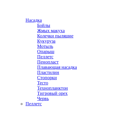
Насадка
Бойлы
Жмых макуха
Колечки пылящие
Кукуруза
Мотыль
Опарыш
Пеллетс
Пенопласт
Плавающая насадка
Пластилин
Стопорки
Тесто
Технопланктон
Тигровый орех
Червь
Пеллетс