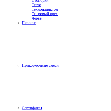
Стопорки
Тесто
Технопланктон
Тигровый орех
Червь
Пеллетс
Прикормочные смеси
Сертификат