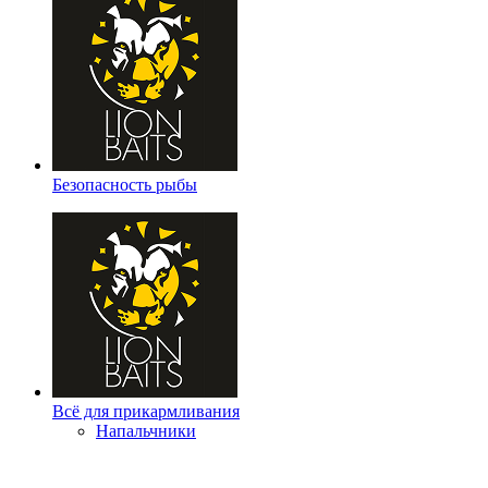
Безопасность рыбы
Всё для прикармливания
Напальчники