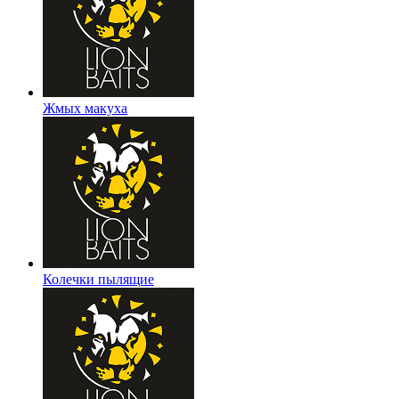
Жмых макуха
Колечки пылящие