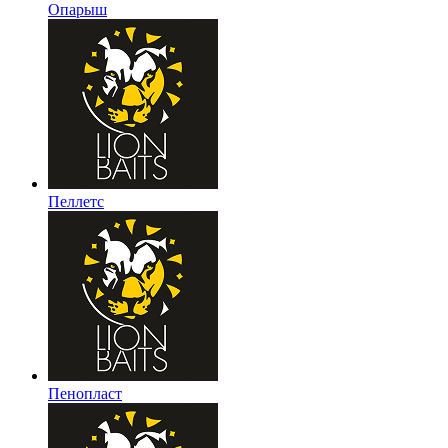
Опарыш
Пеллетс
Пенопласт