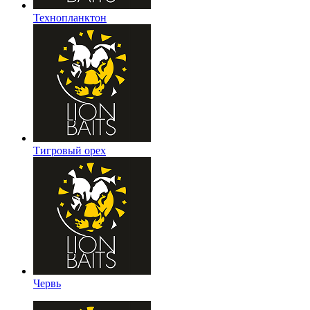
Технопланктон
Тигровый орех
Червь