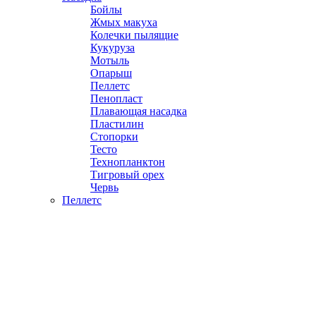
Бойлы
Жмых макуха
Колечки пылящие
Кукуруза
Мотыль
Опарыш
Пеллетс
Пенопласт
Плавающая насадка
Пластилин
Стопорки
Тесто
Технопланктон
Тигровый орех
Червь
Пеллетс