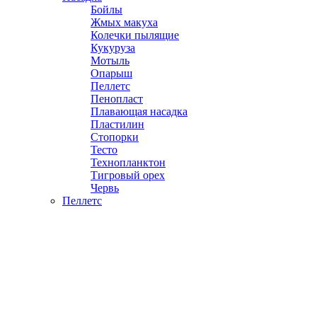
Бойлы
Жмых макуха
Колечки пылящие
Кукуруза
Мотыль
Опарыш
Пеллетс
Пенопласт
Плавающая насадка
Пластилин
Стопорки
Тесто
Технопланктон
Тигровый орех
Червь
Пеллетс