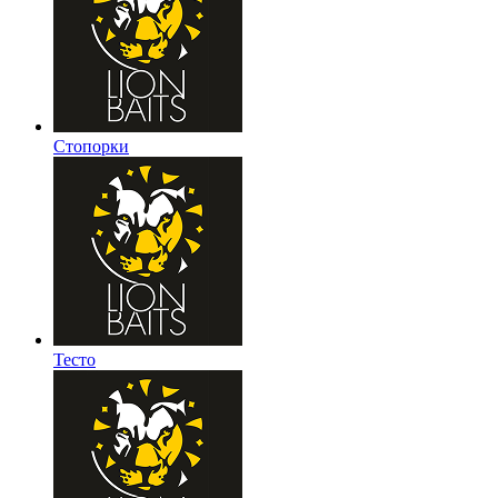
Стопорки
Тесто