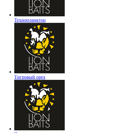
Технопланктон
Тигровый орех