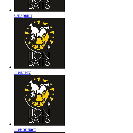
Опарыш
Пеллетс
Пенопласт