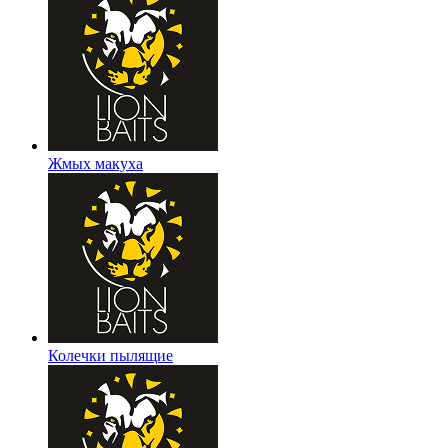
Жмых макуха
Колечки пылящие