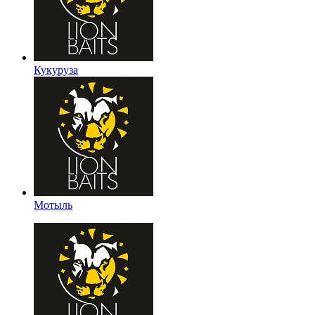
Кукуруза
Мотыль