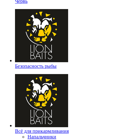
Червь
Безопасность рыбы
Всё для прикармливания
Напальчники