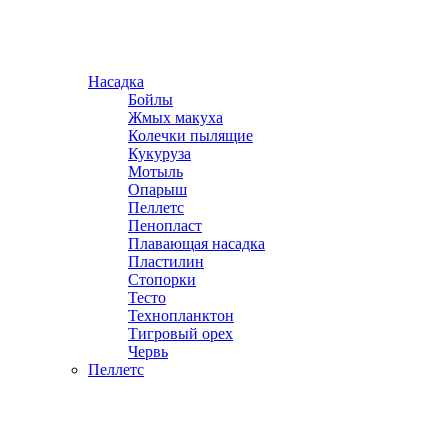
Насадка
Бойлы
Жмых макуха
Колечки пылящие
Кукуруза
Мотыль
Опарыш
Пеллетс
Пенопласт
Плавающая насадка
Пластилин
Стопорки
Тесто
Технопланктон
Тигровый орех
Червь
Пеллетс