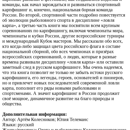
команды, как начал зарождаться и развиваться спортивный
карпфишинг и, конечно, национальная борная команда
России. Во второй, спортивной части подробно повествуется
об эволюции рыболовного спорта в дисциплине «ловля
карпа», а третью часть книги мы посвятили всем крупным
соревнованиях по карпфишингу, включая чемпионаты мира,
чемпионаты и кубки России, другие всероссийские турниры
и международный Кубок мастеров. Мы рассказали обо всех,
кто когда-либо защищал цвета российского флага в составе
национальной сборной, обо всех чемпионах и призёрах
всероссийских соревнований, о людях, которые в разные
времена развивали дисциплину «ловля карпа» или оставили
заметный след в русском карпфишинге. Мы очень надеемся,
что эта книга позволит не только не забыть истоки русского
карпфишинга, его легенды, героев, основателей и пионеров,
но и привлечет новых последователей современной ловли
карпа, пополнит его ряды новыми рыболовами и
спортсменами. А значит карпфишинг в России продолжит
своё мощное, динамичное развитие на благо природы и
общества.
Дополнительная информация:
Автор: Артём Колесников; Юлия Телеманс
Языки: русский
Жанры/тематика: Охота и рыболовство; Коллекционирование