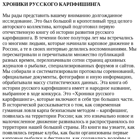
ХРОНИКИ РУССКОГО КАРПФИШИНГА
Мы рады представить вашему вниманию долгожданное
исследование. Это был большой и кропотливый труд целого
авторского коллектива, который подготовил первую
отечественную книгу об истории развития русского
карпфишинга. В течении более полутора лет мы встречались
со многими людьми, которые начинали карповое движение в
России, а те в своих интервью делились воспоминаниями. Мы
пересматривали и перечитывали множество публикаций
разных времен, перелопачивали сотни страниц архивных
журналов о рыбалке, специализированных форумов и сайтов.
Мы собирали и систематизировали протоколы соревнований,
официальные документы, фотографии и иную информацию,
обрабатывали массу статистических данных. Эта книга об
истории русского карпфишинга имеет и народное название,
выбранное в ходе конкурса. Это «Хроники русского
карпфишинга», которые включают в себя три больших части.
В исторической рассказывается о том, как современная
гуманная ловля карпа безопасным методом – карпфишинг,
появилась на территории России; как это изначально новое и
малочисленное движение развивалось и распространялось по
территории нашей большой страны. Из книги вы узнаете, как
появлялись первые клубы, как были организованы первые
карповые рыбалки и фестивали, как создавались водоёмы и