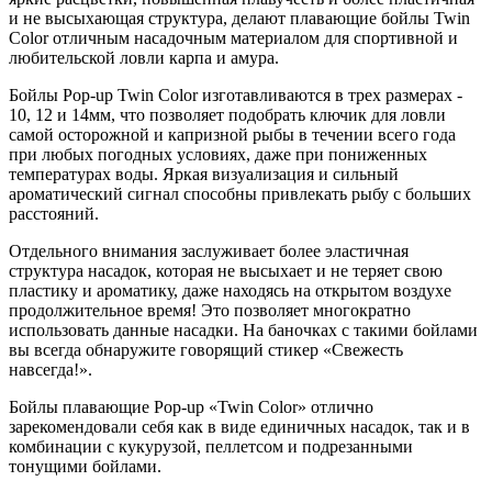
и не высыхающая структура, делают плавающие бойлы Twin
Color отличным насадочным материалом для спортивной и
любительской ловли карпа и амура.
Бойлы Pop-up Twin Color изготавливаются в трех размерах -
10, 12 и 14мм, что позволяет подобрать ключик для ловли
самой осторожной и капризной рыбы в течении всего года
при любых погодных условиях, даже при пониженных
температурах воды. Яркая визуализация и сильный
ароматический сигнал способны привлекать рыбу с больших
расстояний.
Отдельного внимания заслуживает более эластичная
структура насадок, которая не высыхает и не теряет свою
пластику и ароматику, даже находясь на открытом воздухе
продолжительное время! Это позволяет многократно
использовать данные насадки. На баночках с такими бойлами
вы всегда обнаружите говорящий стикер «Свежесть
навсегда!».
Бойлы плавающие Pop-up «Twin Color» отлично
зарекомендовали себя как в виде единичных насадок, так и в
комбинации с кукурузой, пеллетсом и подрезанными
тонущими бойлами.