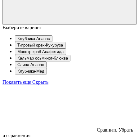
Выберите вариант
Клубника-Ананас
Тигровый орех-Кукуруза
Монстр краб-Асафетида
Кальмар осьминог-Клюква
Слива-Ананас
Клубника-Мед
Показать еще
Скрыть
Cравнить
Убрать
из сравнения