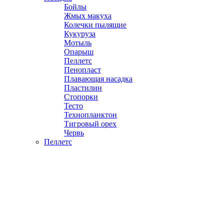
Бойлы
Жмых макуха
Колечки пылящие
Кукуруза
Мотыль
Опарыш
Пеллетс
Пенопласт
Плавающая насадка
Пластилин
Стопорки
Тесто
Технопланктон
Тигровый орех
Червь
Пеллетс