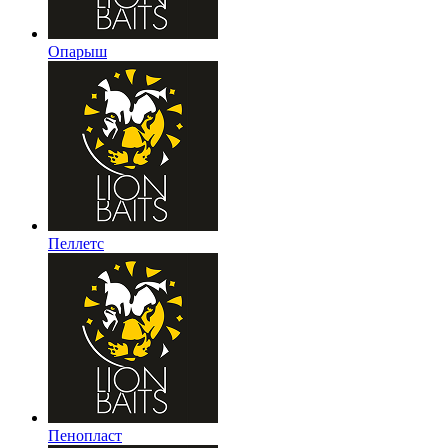
Опарыш
Пеллетс
Пенопласт