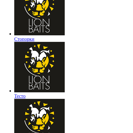
Стопорки
Тесто