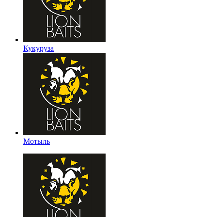
Кукуруза
Мотыль