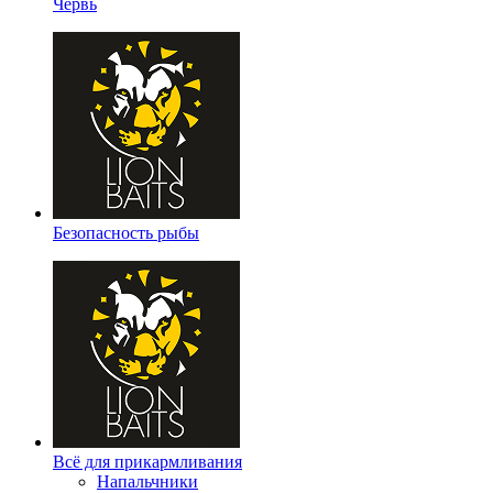
Червь
Безопасность рыбы
Всё для прикармливания
Напальчники