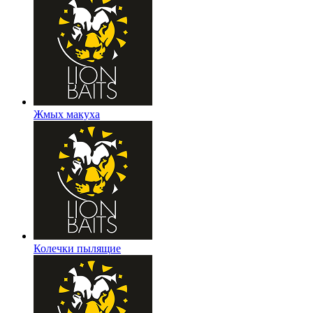
Жмых макуха
Колечки пылящие