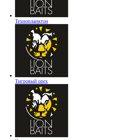
Технопланктон
Тигровый орех