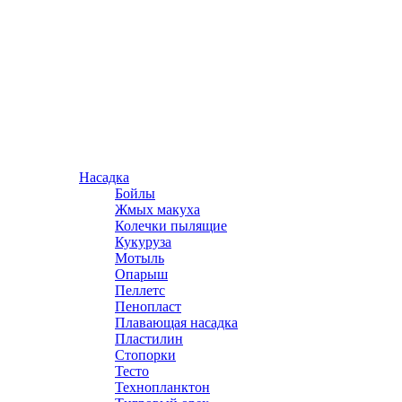
Насадка
Бойлы
Жмых макуха
Колечки пылящие
Кукуруза
Мотыль
Опарыш
Пеллетс
Пенопласт
Плавающая насадка
Пластилин
Стопорки
Тесто
Технопланктон