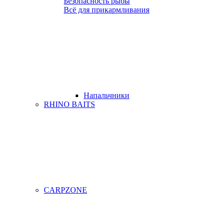
Безопасность рыбы
Всё для прикармливания
Напальчники
RHINO BAITS
CARPZONE