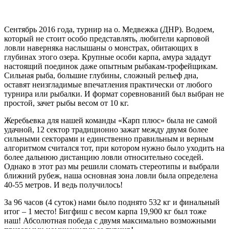
Сентябрь 2016 года, турнир на о. Медвежка (ДНР). Водоем,
который не стоит особо представлять, любители карповой
ловли наверняка наслышаны о монстрах, обитающих в
глубинах этого озера. Крупные особи карпа, амура зададут
настоящий поединок даже опытным рыбакам-трофейщикам.
Сильная рыба, большие глубины, сложный рельеф дна,
оставят неизгладимые впечатления практически от любого
турнира или рыбалки. И формат соревнований был выбран не
простой, зачет рыбы весом от 10 кг.
Жеребьевка для нашей команды «Карп плюс» была не самой
удачной, 12 сектор традиционно зажат между двумя более
сильными секторами и единственно правильным и верным
алгоритмом считался тот, при котором нужно было уходить на
более дальнюю дистанцию ловли относительно соседей.
Однако в этот раз мы решили сломать стереотипы и выбрали
ближний рубеж, наша основная зона ловли была определена
40-55 метров. И ведь получилось!
За 96 часов (4 суток) нами было поднято 532 кг и финальный
итог – 1 место! Бигфиш с весом карпа 19,900 кг был тоже
наш! Абсолютная победа с двумя максимально возможными