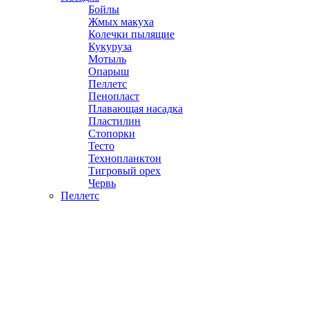
Бойлы
Жмых макуха
Колечки пылящие
Кукуруза
Мотыль
Опарыш
Пеллетс
Пенопласт
Плавающая насадка
Пластилин
Стопорки
Тесто
Технопланктон
Тигровый орех
Червь
Пеллетс