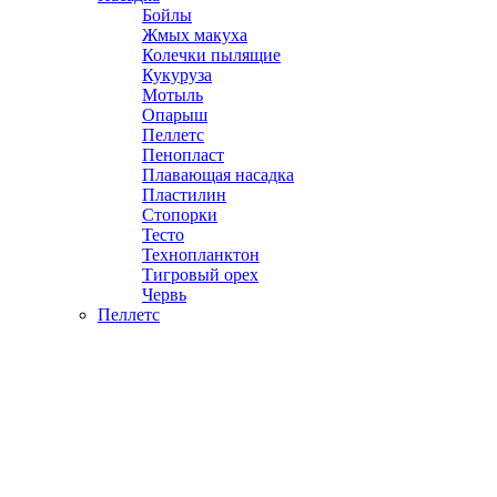
Бойлы
Жмых макуха
Колечки пылящие
Кукуруза
Мотыль
Опарыш
Пеллетс
Пенопласт
Плавающая насадка
Пластилин
Стопорки
Тесто
Технопланктон
Тигровый орех
Червь
Пеллетс