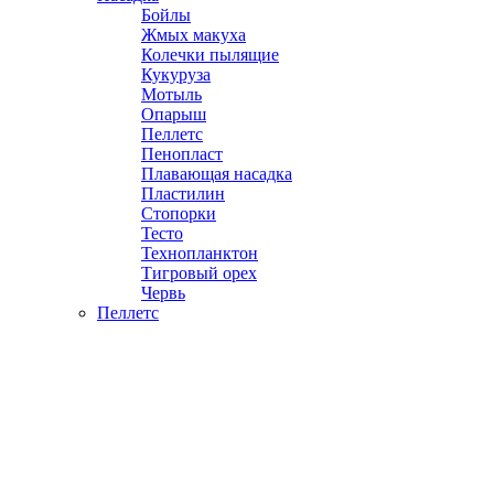
Бойлы
Жмых макуха
Колечки пылящие
Кукуруза
Мотыль
Опарыш
Пеллетс
Пенопласт
Плавающая насадка
Пластилин
Стопорки
Тесто
Технопланктон
Тигровый орех
Червь
Пеллетс