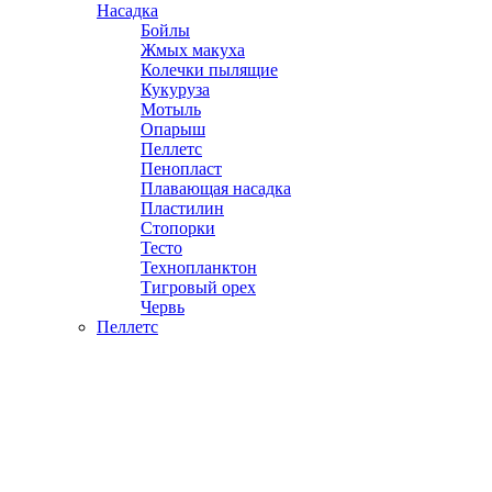
Насадка
Бойлы
Жмых макуха
Колечки пылящие
Кукуруза
Мотыль
Опарыш
Пеллетс
Пенопласт
Плавающая насадка
Пластилин
Стопорки
Тесто
Технопланктон
Тигровый орех
Червь
Пеллетс