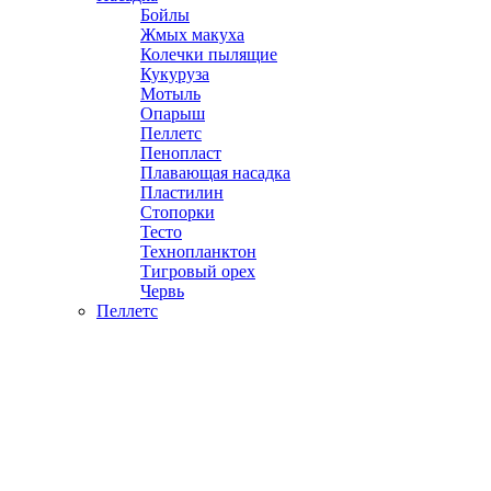
Бойлы
Жмых макуха
Колечки пылящие
Кукуруза
Мотыль
Опарыш
Пеллетс
Пенопласт
Плавающая насадка
Пластилин
Стопорки
Тесто
Технопланктон
Тигровый орех
Червь
Пеллетс