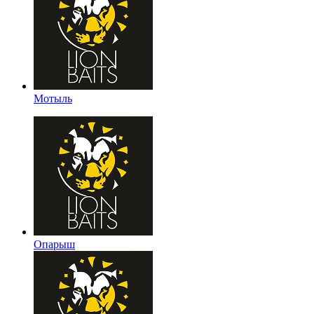
Мотыль
Опарыш