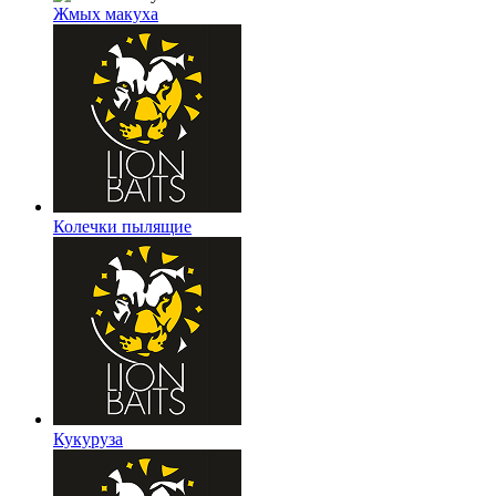
Жмых макуха
Колечки пылящие
Кукуруза