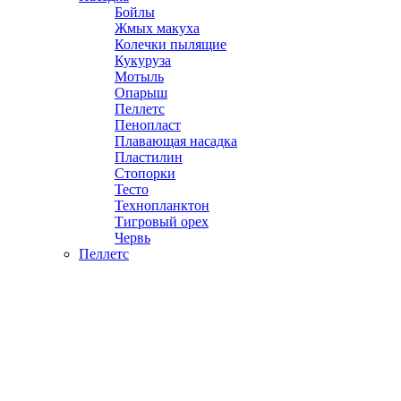
Бойлы
Жмых макуха
Колечки пылящие
Кукуруза
Мотыль
Опарыш
Пеллетс
Пенопласт
Плавающая насадка
Пластилин
Стопорки
Тесто
Технопланктон
Тигровый орех
Червь
Пеллетс