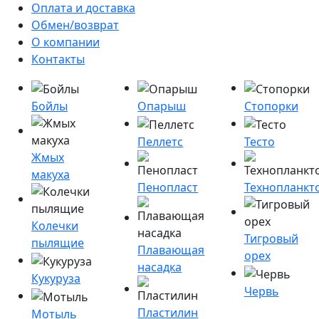
Оплата и доставка
Обмен/возврат
О компании
Контакты
Бойлы
Опарыш
Стопорки
Пеллетс
Тесто
Жмых
макуха
Пенопласт
Технопланкт
Колечки
Тигровый
пылящие
Плавающая
орех
насадка
Кукуруза
Червь
Пластилин
Мотыль