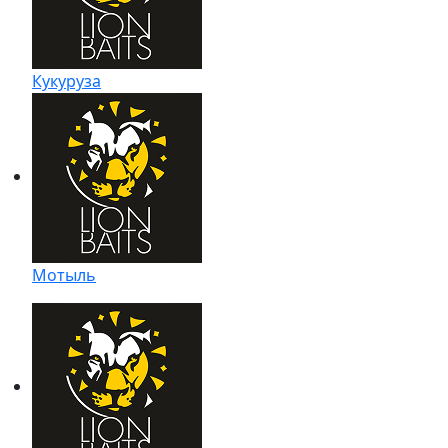
Кукуруза
Мотыль