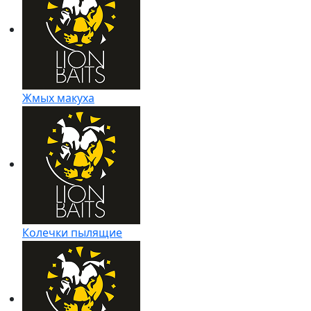
Жмых макуха
Колечки пылящие