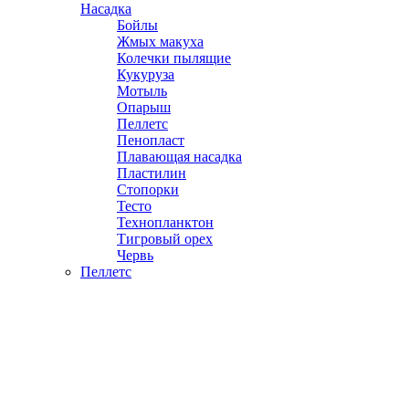
Насадка
Бойлы
Жмых макуха
Колечки пылящие
Кукуруза
Мотыль
Опарыш
Пеллетс
Пенопласт
Плавающая насадка
Пластилин
Стопорки
Тесто
Технопланктон
Тигровый орех
Червь
Пеллетс