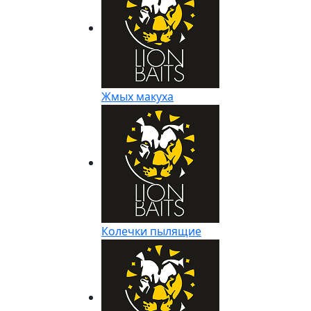
Жмых макуха
Колечки пылящие