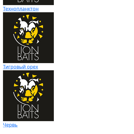
Технопланктон
Тигровый орех
Червь