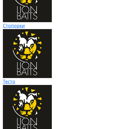
Стопорки
Тесто