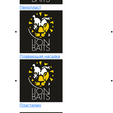
Пенопласт
Плавающая насадка
Пластилин