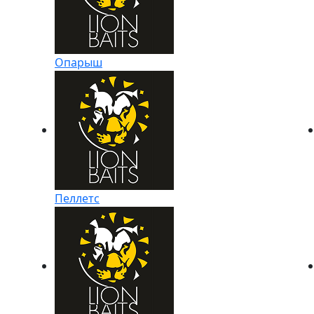
Опарыш
Пеллетс