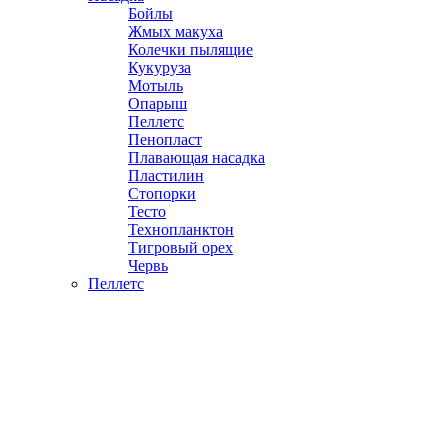
Бойлы
Жмых макуха
Колечки пылящие
Кукуруза
Мотыль
Опарыш
Пеллетс
Пенопласт
Плавающая насадка
Пластилин
Стопорки
Тесто
Технопланктон
Тигровый орех
Червь
Пеллетс