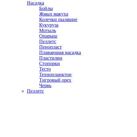
Насадка
Бойлы
Жмых макуха
Колечки пылящие
Кукуруза
Мотыль
Опарыш
Пеллетс
Пенопласт
Плавающая насадка
Пластилин
Стопорки
Тесто
Технопланктон
Тигровый орех
Червь
Пеллетс