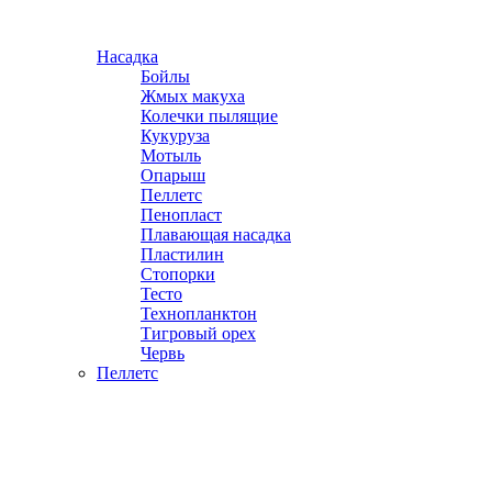
Насадка
Бойлы
Жмых макуха
Колечки пылящие
Кукуруза
Мотыль
Опарыш
Пеллетс
Пенопласт
Плавающая насадка
Пластилин
Стопорки
Тесто
Технопланктон
Тигровый орех
Червь
Пеллетс