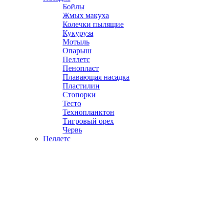
Бойлы
Жмых макуха
Колечки пылящие
Кукуруза
Мотыль
Опарыш
Пеллетс
Пенопласт
Плавающая насадка
Пластилин
Стопорки
Тесто
Технопланктон
Тигровый орех
Червь
Пеллетс