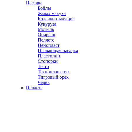
Насадка
Бойлы
Жмых макуха
Колечки пылящие
Кукуруза
Мотыль
Опарыш
Пеллетс
Пенопласт
Плавающая насадка
Пластилин
Стопорки
Тесто
Технопланктон
Тигровый орех
Червь
Пеллетс