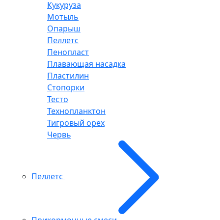
Кукуруза
Мотыль
Опарыш
Пеллетс
Пенопласт
Плавающая насадка
Пластилин
Стопорки
Тесто
Технопланктон
Тигровый орех
Червь
Пеллетс
Прикормочные смеси