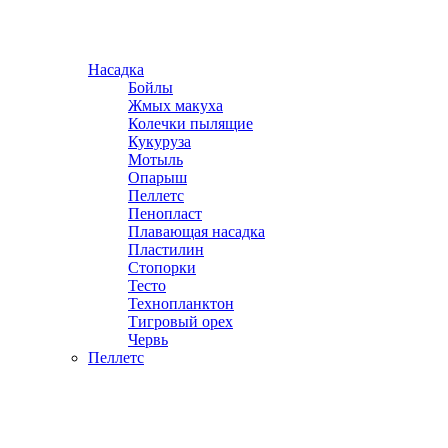
Насадка
Бойлы
Жмых макуха
Колечки пылящие
Кукуруза
Мотыль
Опарыш
Пеллетс
Пенопласт
Плавающая насадка
Пластилин
Стопорки
Тесто
Технопланктон
Тигровый орех
Червь
Пеллетс