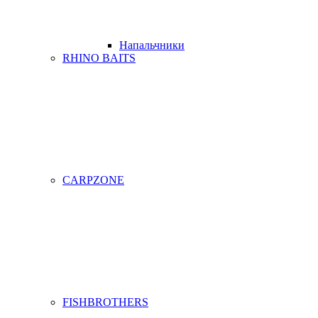
Напальчники
RHINO BAITS
CARPZONE
FISHBROTHERS