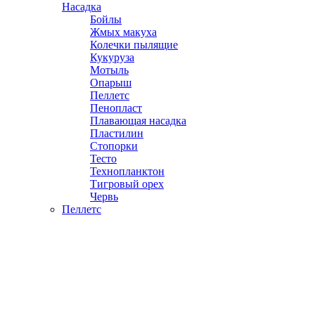
Насадка
Бойлы
Жмых макуха
Колечки пылящие
Кукуруза
Мотыль
Опарыш
Пеллетс
Пенопласт
Плавающая насадка
Пластилин
Стопорки
Тесто
Технопланктон
Тигровый орех
Червь
Пеллетс