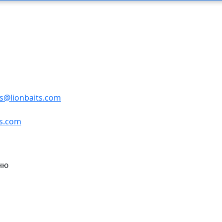
es@lionbaits.com
ts.com
ню