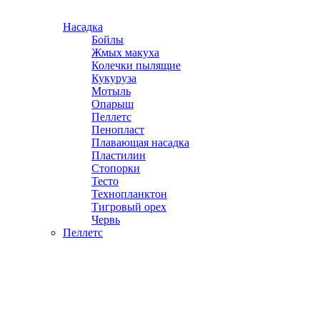
Насадка
Бойлы
Жмых макуха
Колечки пылящие
Кукуруза
Мотыль
Опарыш
Пеллетс
Пенопласт
Плавающая насадка
Пластилин
Стопорки
Тесто
Технопланктон
Тигровый орех
Червь
Пеллетс