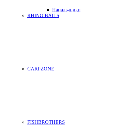
Напальчники
RHINO BAITS
CARPZONE
FISHBROTHERS