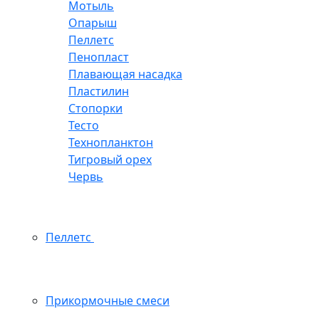
Мотыль
Опарыш
Пеллетс
Пенопласт
Плавающая насадка
Пластилин
Стопорки
Тесто
Технопланктон
Тигровый орех
Червь
Пеллетс
Прикормочные смеси