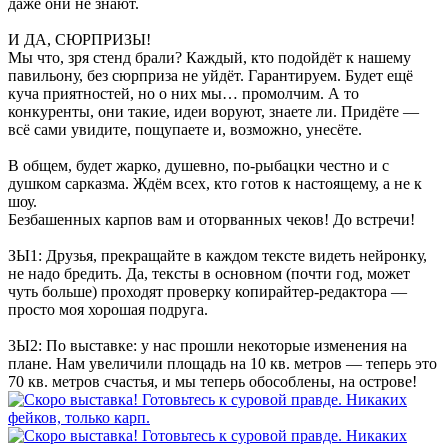
даже они не знают.
И ДА, СЮРПРИЗЫ!
Мы что, зря стенд брали? Каждый, кто подойдёт к нашему
павильону, без сюрприза не уйдёт. Гарантируем. Будет ещё
куча приятностей, но о них мы… промолчим. А то
конкуренты, они такие, идеи воруют, знаете ли. Придёте —
всё сами увидите, пощупаете и, возможно, унесёте.
В общем, будет жарко, душевно, по-рыбацки честно и с
душком сарказма. Ждём всех, кто готов к настоящему, а не к
шоу.
Безбашенных карпов вам и оторванных чеков! До встречи!
ЗЫ1: Друзья, прекращайте в каждом тексте видеть нейронку,
не надо бредить. Да, тексты в основном (почти год, может
чуть больше) проходят проверку копирайтер-редактора —
просто моя хорошая подруга.
3Ы2: По выставке: у нас прошли некоторые изменения на
плане. Нам увеличили площадь на 10 кв. метров — теперь это
70 кв. метров счастья, и мы теперь обособлены, на острове!