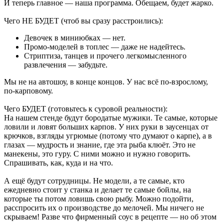
И теперь главное — наша программа. Обещаем, будет жарко.
Чего НЕ БУДЕТ (чтоб вы сразу расстроились):
Девочек в миниюбках — нет.
Промо-моделей в топлес — даже не надейтесь.
Стриптиза, танцев и прочего легкомысленного
развлечения — забудьте.
Мы не на автошоу, в конце концов. У нас всё по-взрослому,
по-карповому.
Чего БУДЕТ (готовьтесь к суровой реальности):
На нашем стенде будут бородатые мужики. Те самые, которые
ловили и ловят больших карпов. У них руки в заусенцах от
крючков, взгляды угрюмые (потому что думают о карпе), а в
глазах — мудрость и знание, где эта рыба клюёт. Это не
манекены, это гуру.‍ С ними можно и нужно говорить.
Спрашивать, как, куда и на что.
А ещё будут сотрудницы.‍ Не модели, а те самые, кто
ежедневно стоит у станка и делает те самые бойлы, на
которые ты потом ловишь свою рыбу. Можно подойти,
расспросить их о производстве до мелочей. Мы ничего не
скрываем! Разве что фирменный соус в рецепте — но об этом