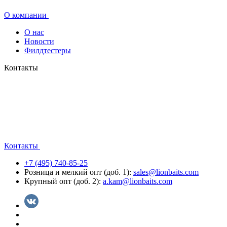
О компании
О нас
Новости
Филдтестеры
Контакты
Контакты
+7 (495) 740-85-25
Розница и мелкий опт (доб. 1):
sales@lionbaits.com
Крупный опт (доб. 2):
a.kam@lionbaits.com