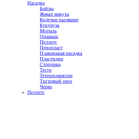
Насадка
Бойлы
Жмых макуха
Колечки пылящие
Кукуруза
Мотыль
Опарыш
Пеллетс
Пенопласт
Плавающая насадка
Пластилин
Стопорки
Тесто
Технопланктон
Тигровый орех
Червь
Пеллетс