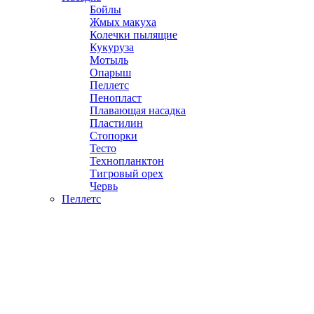
Бойлы
Жмых макуха
Колечки пылящие
Кукуруза
Мотыль
Опарыш
Пеллетс
Пенопласт
Плавающая насадка
Пластилин
Стопорки
Тесто
Технопланктон
Тигровый орех
Червь
Пеллетс