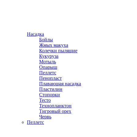
Насадка
Бойлы
Жмых макуха
Колечки пылящие
Кукуруза
Мотыль
Опарыш
Пеллетс
Пенопласт
Плавающая насадка
Пластилин
Стопорки
Тесто
Технопланктон
Тигровый орех
Червь
Пеллетс