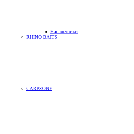
Напальчники
RHINO BAITS
CARPZONE