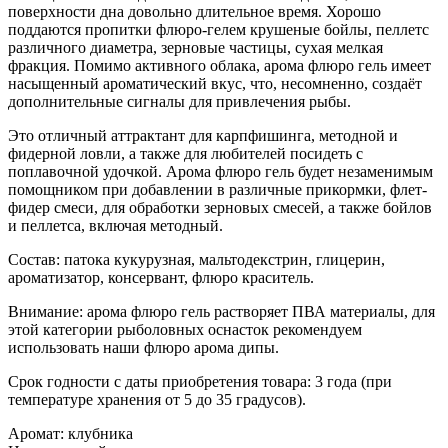
поверхности дна довольно длительное время. Хорошо
поддаются пропитки флюро-гелем крушеные бойлы, пеллетс
различного диаметра, зерновые частицы, сухая мелкая
фракция. Помимо активного облака, арома флюро гель имеет
насыщенный ароматический вкус, что, несомненно, создаёт
дополнительные сигналы для привлечения рыбы.
Это отличный аттрактант для карпфишинга, методной и
фидерной ловли, а также для любителей посидеть с
поплавочной удочкой. Арома флюро гель будет незаменимым
помощником при добавлении в различные прикормки, флет-
фидер смеси, для обработки зерновых смесей, а также бойлов
и пеллетса, включая методный.
Состав: патока кукурузная, мальтодекстрин, глицерин,
ароматизатор, консервант, флюро краситель.
Внимание: арома флюро гель растворяет ПВА материалы, для
этой категории рыболовных оснасток рекомендуем
использовать наши флюро арома дипы.
Срок годности с даты приобретения товара: 3 года (при
температуре хранения от 5 до 35 градусов).
Аромат: клубника