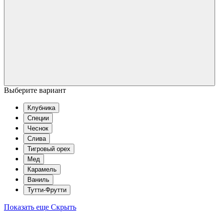
Выберите вариант
Клубника
Специи
Чеснок
Слива
Тигровый орех
Мед
Карамель
Ваниль
Тутти-Фрутти
Показать еще
Скрыть