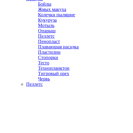
Бойлы
Жмых макуха
Колечки пылящие
Кукуруза
Мотыль
Опарыш
Пеллетс
Пенопласт
Плавающая насадка
Пластилин
Стопорки
Тесто
Технопланктон
Тигровый орех
Червь
Пеллетс