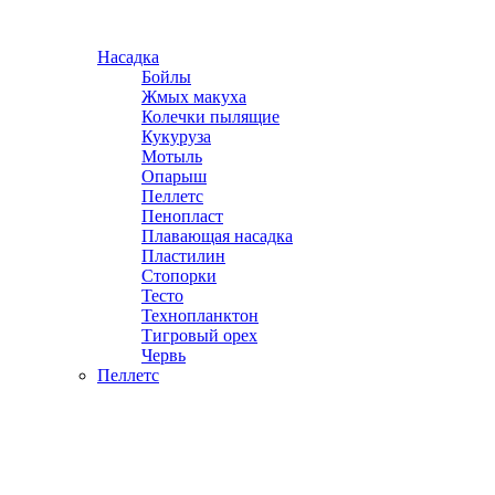
Насадка
Бойлы
Жмых макуха
Колечки пылящие
Кукуруза
Мотыль
Опарыш
Пеллетс
Пенопласт
Плавающая насадка
Пластилин
Стопорки
Тесто
Технопланктон
Тигровый орех
Червь
Пеллетс