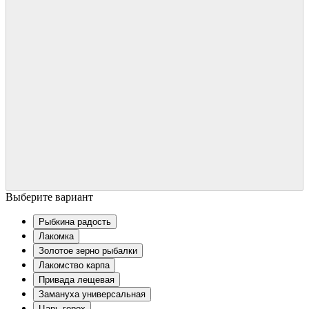
Выберите вариант
Рыбкина радость
Лакомка
Золотое зерно рыбалки
Лакомство карпа
Привада лещевая
Замануха универсальная
Царь горох