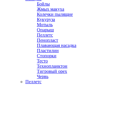
Бойлы
Жмых макуха
Колечки пылящие
Кукуруза
Мотыль
Опарыш
Пеллетс
Пенопласт
Плавающая насадка
Пластилин
Стопорки
Тесто
Технопланктон
Тигровый орех
Червь
Пеллетс