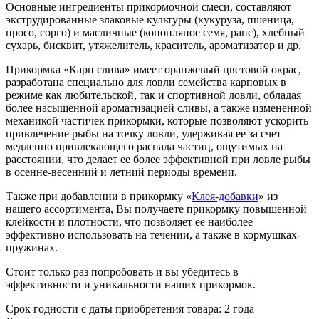
Основные ингредиенты прикормочной смеси, составляют
экструдированные злаковые культуры (кукуруза, пшеница,
просо, сорго) и масличные (конопляное семя, рапс), хлебный
сухарь, бисквит, утяжелитель, краситель, ароматизатор и др.
Прикормка «Карп слива» имеет оранжевый цветовой окрас,
разработана специально для ловли семейства карповых в
режиме как любительской, так и спортивной ловли, обладая
более насыщенной ароматизацией сливы, а также измененной
механикой частичек прикормки, которые позволяют ускорить
привлечение рыбы на точку ловли, удерживая ее за счет
медленно привлекающего распада частиц, ощутимых на
расстоянии, что делает ее более эффективной при ловле рыбы
в осенне-весенний и летний периоды времени.
Также при добавлении в прикормку «
Клея-добавки
» из
нашего ассортимента, Вы получаете прикормку повышенной
клейкости и плотности, что позволяет ее наиболее
эффективно использовать на течении, а также в кормушках-
пружинах.
Стоит только раз попробовать и вы убедитесь в
эффективности и уникальности наших прикормок.
Срок годности с даты приобретения товара: 2 года