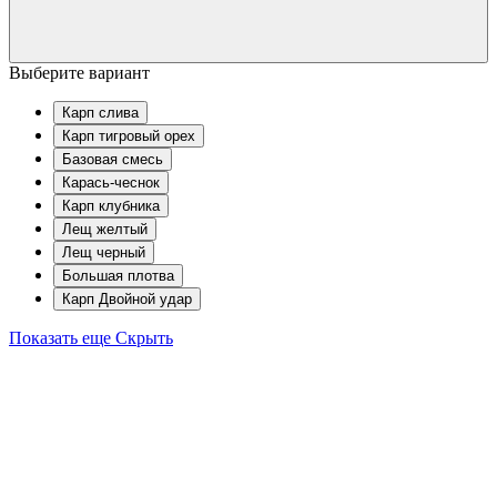
Выберите вариант
Карп слива
Карп тигровый орех
Базовая смесь
Карась-чеснок
Карп клубника
Лещ желтый
Лещ черный
Большая плотва
Карп Двойной удар
Показать еще
Скрыть