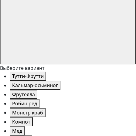
Выберите вариант
Тутти-Фрутти
Кальмар-осьминог
Фрутелла
Робин ред
Монстр краб
Компот
Мед