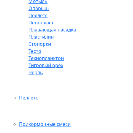
Мотыль
Опарыш
Пеллетс
Пенопласт
Плавающая насадка
Пластилин
Стопорки
Тесто
Технопланктон
Тигровый орех
Червь
Пеллетс
Прикормочные смеси