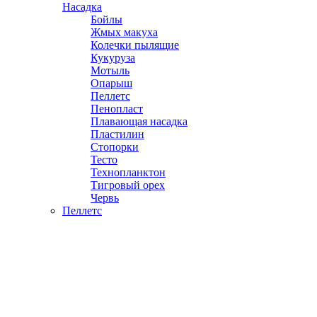
Насадка
Бойлы
Жмых макуха
Колечки пылящие
Кукуруза
Мотыль
Опарыш
Пеллетс
Пенопласт
Плавающая насадка
Пластилин
Стопорки
Тесто
Технопланктон
Тигровый орех
Червь
Пеллетс