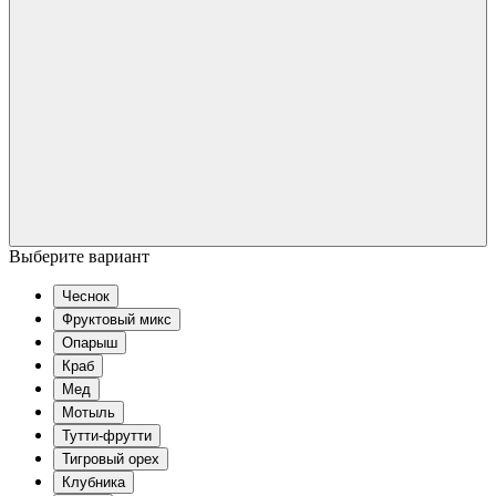
Выберите вариант
Чеснок
Фруктовый микс
Опарыш
Краб
Мед
Мотыль
Тутти-фрутти
Тигровый орех
Клубника