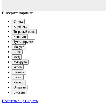
Выберите вариант
Слива
Клубника
Тигровый орех
Конопля
Тутти-фрутти
Макуха
Анис
Мед
Кукуруза
Укроп
Ваниль
Горох
Чеснок
Опарыш
Бисквит
Показать еще
Скрыть