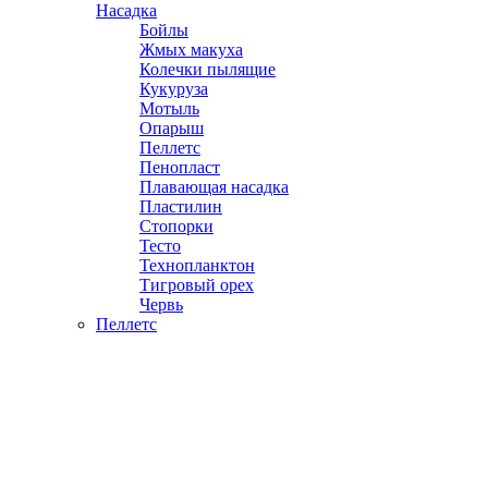
Насадка
Бойлы
Жмых макуха
Колечки пылящие
Кукуруза
Мотыль
Опарыш
Пеллетс
Пенопласт
Плавающая насадка
Пластилин
Стопорки
Тесто
Технопланктон
Тигровый орех
Червь
Пеллетс