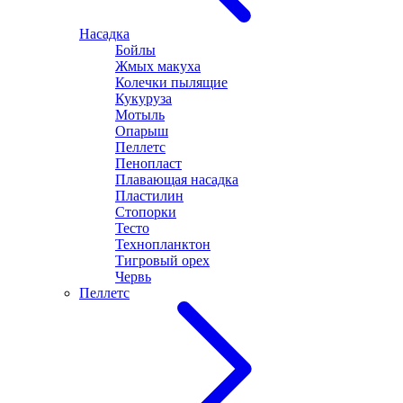
Насадка
Бойлы
Жмых макуха
Колечки пылящие
Кукуруза
Мотыль
Опарыш
Пеллетс
Пенопласт
Плавающая насадка
Пластилин
Стопорки
Тесто
Технопланктон
Тигровый орех
Червь
Пеллетс