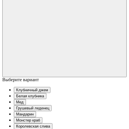
Выберите вариант
Клубничный джем
Белая клубника
Мед
Грушевый леденец
Мандарин
Монстер краб
Королевская слива