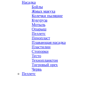
Насадка
Бойлы
Жмых макуха
Колечки пылящие
Кукуруза
Мотыль
Опарыш
Пеллетс
Пенопласт
Плавающая насадка
Пластилин
Стопорки
Тесто
Технопланктон
Тигровый орех
Червь
Пеллетс