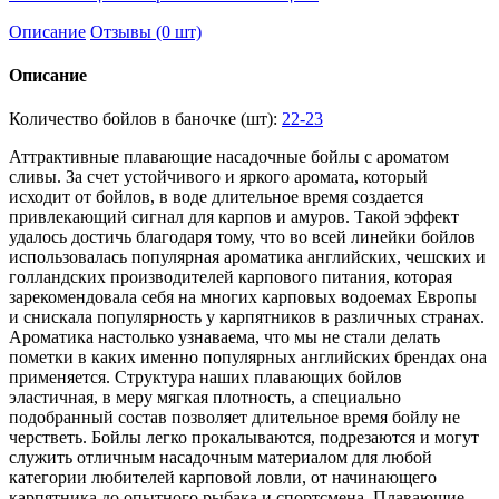
Описание
Отзывы (0 шт)
Описание
Количество бойлов в баночке (шт):
22-23
Аттрактивные плавающие насадочные бойлы с ароматом
сливы. За счет устойчивого и яркого аромата, который
исходит от бойлов, в воде длительное время создается
привлекающий сигнал для карпов и амуров. Такой эффект
удалось достичь благодаря тому, что во всей линейки бойлов
использовалась популярная ароматика английских, чешских и
голландских производителей карпового питания, которая
зарекомендовала себя на многих карповых водоемах Европы
и снискала популярность у карпятников в различных странах.
Ароматика настолько узнаваема, что мы не стали делать
пометки в каких именно популярных английских брендах она
применяется. Структура наших плавающих бойлов
эластичная, в меру мягкая плотность, а специально
подобранный состав позволяет длительное время бойлу не
черстветь. Бойлы легко прокалываются, подрезаются и могут
служить отличным насадочным материалом для любой
категории любителей карповой ловли, от начинающего
карпятника до опытного рыбака и спортсмена. Плавающие