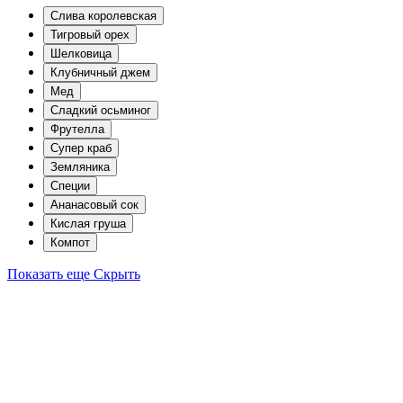
Слива королевская
Тигровый орех
Шелковица
Клубничный джем
Мед
Сладкий осьминог
Фрутелла
Супер краб
Земляника
Специи
Ананасовый сок
Кислая груша
Компот
Показать еще
Скрыть