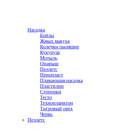
Насадка
Бойлы
Жмых макуха
Колечки пылящие
Кукуруза
Мотыль
Опарыш
Пеллетс
Пенопласт
Плавающая насадка
Пластилин
Стопорки
Тесто
Технопланктон
Тигровый орех
Червь
Пеллетс